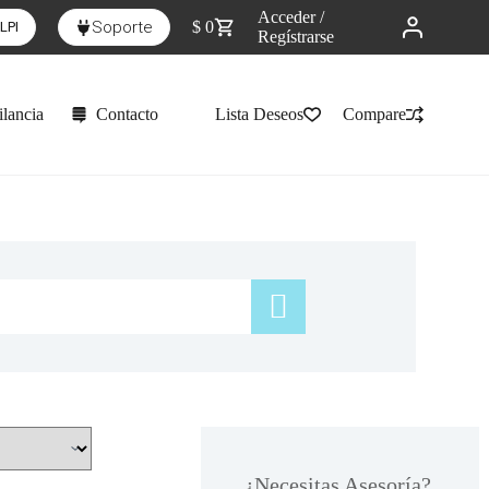
Acceder /
Soporte
$
0
LPI
Regístrarse
lancia
Contacto
Lista Deseos
Compare
¿Necesitas Asesoría?