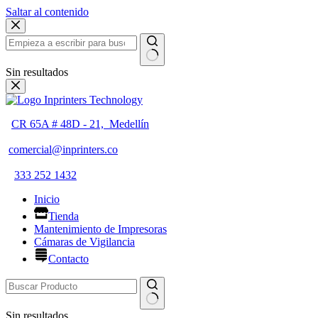
Saltar al contenido
Sin resultados
CR 65A # 48D - 21, Medellín
comercial@inprinters.co
333 252 1432
Inicio
Tienda
Mantenimiento de Impresoras
Cámaras de Vigilancia
Contacto
Sin resultados