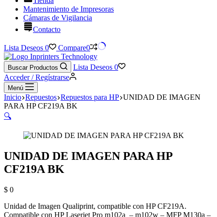
Tienda
Mantenimiento de Impresoras
Cámaras de Vigilancia
Contacto
Lista Deseos
0
Compare
0
Lista Deseos
0
Buscar Productos
Acceder / Regístrarse
Menú
Inicio
Repuestos
Repuestos para HP
UNIDAD DE IMAGEN
PARA HP CF219A BK
🔍
UNIDAD DE IMAGEN PARA HP
CF219A BK
$
0
Unidad de Imagen Qualiprint, compatible con HP CF219A.
Compatible con HP Laserjet Pro m102a – m102w – MFP M130a –