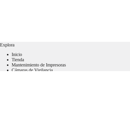
Explora
Inicio
Tienda
Mantenimiento de Impresoras
Cámaras de Vigilancia
Contacto
Usuarios
Mi Cuenta
Mi Carrito
Mi lista de Deseos
Finalizar mi Compra
Seguimiento a mi Pedido
PQRS