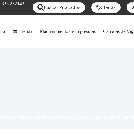
333 2521432
Buscar Productos
Ofertas
G
cio
Tienda
Mantenimiento de Impresoras
Cámaras de Vigi
olor negro (black) , amarillo (yellow), azul (cyan) y rojo (magent