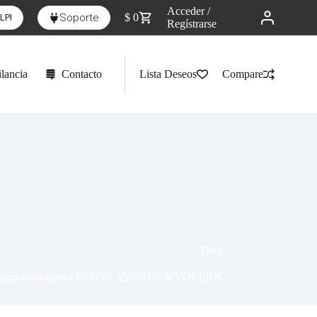
Acceder /
Soporte
$
0
LPI
Regístrarse
lancia
Contacto
Lista Deseos
Compare
Tinta
a) para impresoras marca EPSON, CANON, KYOCERA