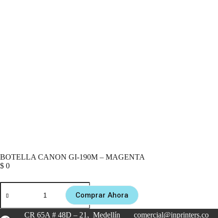
BOTELLA CANON GI-190M – MAGENTA
$
0
Comprar Ahora
CR 65A # 48D – 21, Medellín
comercial@inprinters.co