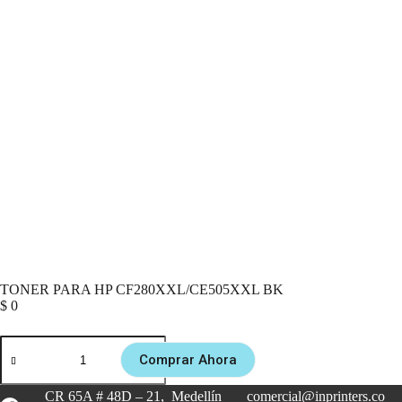
TONER PARA HP CF280XXL/CE505XXL BK
$
0
Comprar Ahora
CR 65A # 48D – 21, Medellín
comercial@inprinters.co