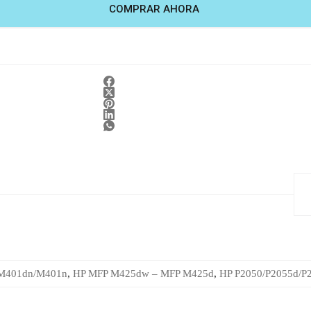
COMPRAR AHORA
/ M401dn/M401n
,
HP MFP M425dw – MFP M425d
,
HP P2050/P2055d/P