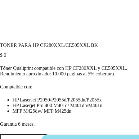
TONER PARA HP CF280XXL/CE505XXL BK
$
0
Tóner Qualiprint compatible con HP CF280XXL y CE505XXL.
Rendimiento aproximado: 10.000 paginas al 5% cobertura.
Comptaible con:
HP LaserJet P2050/P2055d/P2055dn/P2055x
HP Laserjet Pro 400 M401d/ M401dn/M401n
MFP M425dw/ MFP M425dn
Garantía 6 meses.