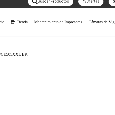
Buscar Productos
Ofertas
G
cio
Tienda
Mantenimiento de Impresoras
Cámaras de Vigi
/CE505XXL BK