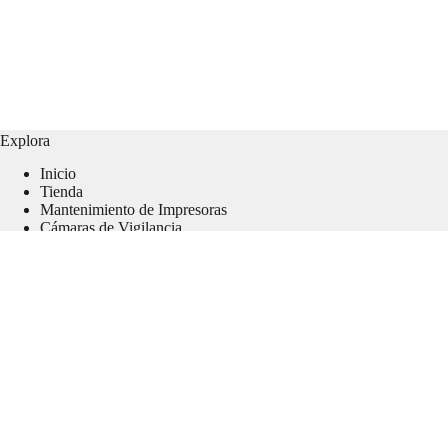
Explora
Inicio
Tienda
Mantenimiento de Impresoras
Cámaras de Vigilancia
Contacto
Usuarios
Mi Cuenta
Mi Carrito
Mi lista de Deseos
Finalizar mi Compra
Seguimiento a mi Pedido
PQRS
Contáctenos