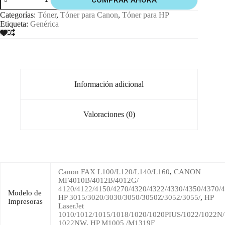
Categorías:
Tóner
,
Tóner para Canon
,
Tóner para HP
Etiqueta:
Genérica
Información adicional
Valoraciones (0)
Canon FAX L100/L120/L140/L160
,
CANON
MF4010B/4012B/4012G/
4120/4122/4150/4270/4320/4322/4330/4350/4370/
Modelo de
HP 3015/3020/3030/3050/3050Z/3052/3055/
,
HP
Impresoras
LaserJet
1010/1012/1015/1018/1020/1020PIUS/1022/1022N/
1022NW
,
HP M1005 /M1319F