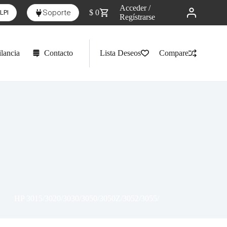
Acceder /
Soporte
$
0
LPI
Regístrarse
lancia
Contacto
Lista Deseos
Compare
HP 3015/3020/3030/3050/3050Z/3052/3055/